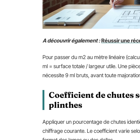
A découvrir également :
Réussir une réc
Pour passer du m2 au mètre linéaire (calcul
ml = surface totale / largeur utile. Une pi
nécessite 9 ml bruts, avant toute majoratio
Coefficient de chutes s
plinthes
Appliquer un pourcentage de chutes identiq
chiffrage courante. Le coefficient varie sel
format des lames ou des dalles.