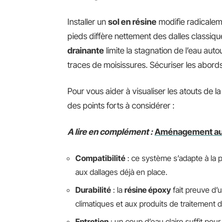
Installer un
sol en résine
modifie radicaleme
pieds diffère nettement des dalles classique
drainante
limite la stagnation de l’eau auto
traces de moisissures. Sécuriser les abords 
Pour vous aider à visualiser les atouts de l
des points forts à considérer :
A lire en complément :
Aménagement autou
Compatibilité
: ce système s’adapte à la 
aux dallages déjà en place.
Durabilité
: la
résine époxy
fait preuve d’
climatiques et aux produits de traitement 
Entretien
: un coup d’eau claire suffit pour