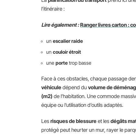
La
planification du transport
prend ici une
l’itinéraire :
Lire également :
Ranger livres carton : c
un
escalier raide
un
couloir étroit
une
porte
trop basse
Face à ces obstacles, chaque passage dem
véhicule
dépend du
volume de déména
(m2)
de l’habitation. Une commode massive,
équipe ou l’utilisation d’outils adaptés.
Les
risques de blessure
et les
dégâts mat
protégé peut heurter un mur, rayer le parque