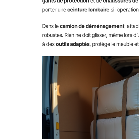
gants de protection
et de
chaussures de 
porter une
ceinture lombaire
si l’opératio
Dans le
camion de déménagement
, att
robustes. Rien ne doit glisser, même lors d
à des
outils adaptés
, protège le meuble et