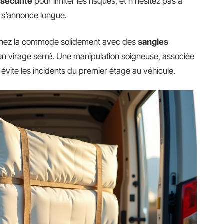
sécurité
pour limiter les risques, et n’hésitez pas à
n s’annonce longue.
achez la commode solidement avec des
sangles
’un virage serré. Une manipulation soigneuse, associée
 évite les incidents du premier étage au véhicule.